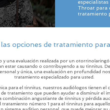
especialista
Throat para 
tratamiento 
las opciones de tratamiento para 
o y una evaluación realizada por un otorrinolaring
n estar causando o contribuyendo a su tinnitus. D
personal y única, una evaluación en profundidad nos
tratamiento especializado para usted.
ca para el tinnitus, nuestros audiólogos tienen el 
e tratamiento que pueden ayudar a disminuir el imp
a combinación angustiante de tinnitus y pérdida audi
 tratamiento número 1 para el tinnitus para aquel
 un sistema auditivo personal, que puede mejorar su 