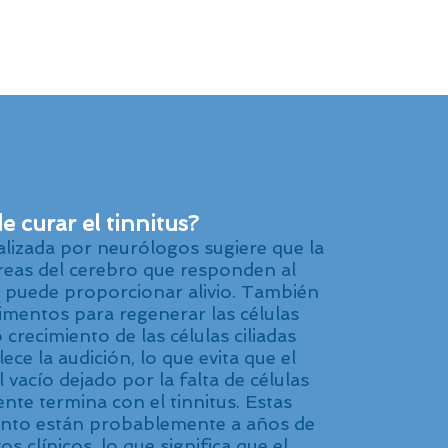
 curar el tinnitus?
ealizada por neurólogos sugiere que la
áreas del cerebro que responden al
e, puede proporcionar alivio. También
imentos para regenerar las células
o crecimiento de las células ciliadas
lece la audición, lo que evita que el
l vacío dejado por la falta de células
mente termina con el tinnitus. Estas
ento están probablemente a años de
os clínicos, lo que significa que el