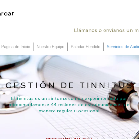
RESE
hroat
Llámanos o envíanos un me
Pagina de Inicio
Nuestro Equipo
Paladar Hendido
Servicios de Audi
GESTIÓN DE TINNITUS
El tinnitus es un síntoma común experimentado por
aproximadamente 44 millones de estadounidenses de
manera regular u ocasional