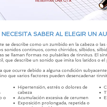
RESERVAR UNA CITA
 NECESITA SABER AL ELEGIR UN A
nte se describe como un zumbido en la cabeza o las
sonidos continuos, como chirridos, silbidos, silbid
as se llaman formas no pulsátiles de tinnitus. El s
il, que describe un sonido que imita los latidos o el 
ma que ocurre debido a alguna condición subyacente
sino que varios factores pueden desencadenar tinnit
Hipertensión, estrés o dolores de
C
a
cabeza
T
o o
Acumulación excesiva de cerumen
E
Exposición prolongada, repetida o