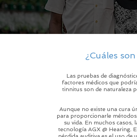
¿Cuáles son 
Las pruebas de diagnóstic
factores médicos que podría
tinnitus son de naturaleza 
Aunque no existe una cura úni
para proporcionarle métodos d
su vida. En muchos casos, l
tecnología AGX @ Hearing. El
pérdida auditiva es el uso de