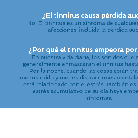
¿El tinnitus causa pérdida aud
No. El tinnitus es un síntoma de cualquie
afecciones, incluida la pérdida aud
¿Por qué el tinnitus empeora por
En nuestra vida diaria, los sonidos que
generalmente enmascaran el tinnitus hasta
Por la noche, cuando las cosas están tra
menos ruido y menos distracciones mentales.
está relacionado con el estrés, también es 
estrés acumulativo de su día haya emp
síntomas.
© 2026 by Southwest Ear, Nose, and Thro