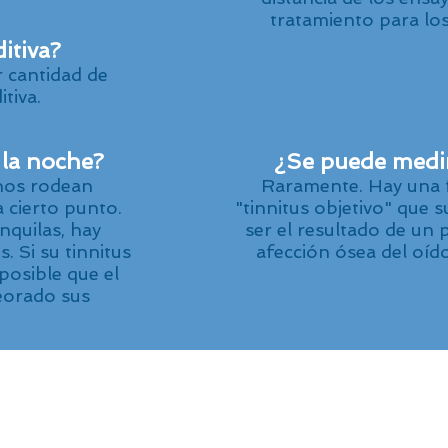
tratamiento para lo
itiva?
r cantidad de
itiva.
 la noche?
¿Se puede medir
 nos rodean
Raramente. Hay una 
 cierto punto.
"tinnitus objetivo" que 
nquilas, hay
ser el resultado de un
 Si su tinnitus
afección ósea del oíd
posible que el
eorado sus
at Consultants | El Paso, TX