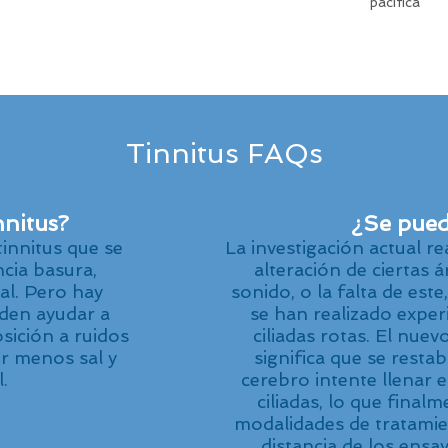
pacífica
Tinnitus FAQs
nnitus?
¿Se puede
tinnitus que se
La investigación actual r
cia basura,
alteración de ciertas 
al. Pero hay
sonido, o la falta de est
den ayudar a
se han realizado exper
sición a ruidos
ciliadas rotas. El nuev
rir menos sal y
significa que se restab
.
cerebro intente llenar e
ciliadas, lo que final
modalidades de tratami
distancia de los ensay