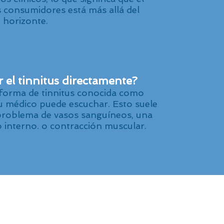
s consumidores está más allá del
horizonte.
 el tinnitus directamente?
forma de tinnitus conocida como
su médico puede escuchar. Esto suele
 problema de vasos sanguíneos, una
o interno. o contracción muscular.
Programar una cita
Llamar 915.544.1350 ​