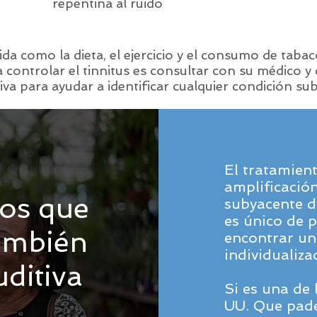
repentina al ruido
ida como la dieta, el ejercicio y el consumo de taba
ra controlar el tinnitus es consultar con su médico y
iva para ayudar a identificar cualquier condición su
El tratamient
amplificació
los que
subyacente de
es único de 
también
encontrar un
individualiz
uditiva
Si es una de 
UU. Que pade