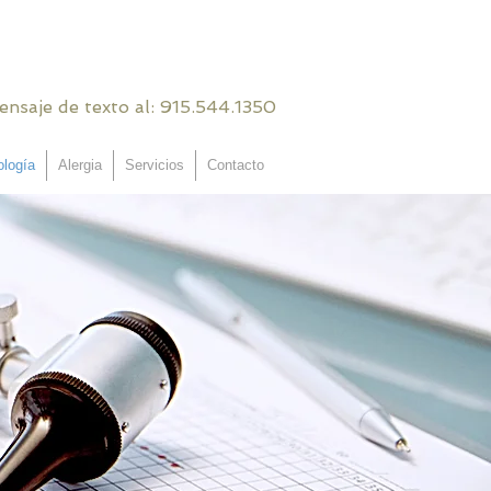
RVAR UNA CITA
nsaje de texto al:
915.544.1350
​
ología
Alergia
Servicios
Contacto