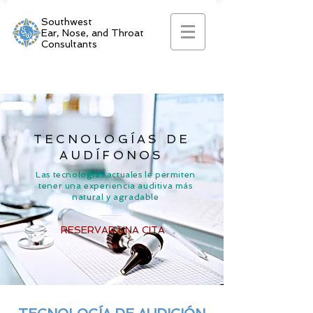
Southwest
Ear, Nose, and Throat
Consultants
TECNOLOGÍAS DE
AUDÍFONOS
Las tecnologías actuales le permiten
tener una experiencia auditiva más
natural y agradable
RESERVAR UNA CITA