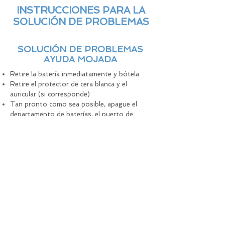
INSTRUCCIONES PARA LA
SOLUCIÓN DE PROBLEMAS
SOLUCIÓN DE PROBLEMAS
AYUDA MOJADA
Retire la batería inmediatamente y bótela
Retire el protector de cera blanca y el
auricular (si corresponde)
Tan pronto como sea posible, apague el
departamento de baterías, el puerto de
sonido y los micrófonos con un secador de
cabello a temperatura media durante varios
minutos
Coloque los dispositivos en un lugar cálido
y abierto durante la noche o durante al
menos 12-24 horas. Pegarlos en un tazón
de arroz crudo también puede ser útil
Asegúrese de que el compartimento de la
batería esté completamente seco antes de
insertar una batería nueva
Reemplace el protector de cera blanca y el